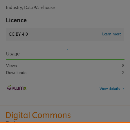
Industry, Data Warehouse
Licence
CC BY 4.0
Learn more
Usage
Views:
8
Downloads:
2
View details