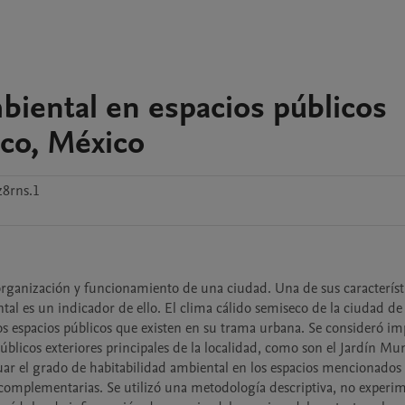
biental en espacios públicos
isco, México
z8rns.1
organización y funcionamiento de una ciudad. Una de sus característic
tal es un indicador de ello. El clima cálido semiseco de la ciudad de 
los espacios públicos que existen en su trama urbana. Se consideró im
blicos exteriores principales de la localidad, como son el Jardín Muni
luar el grado de habitabilidad ambiental en los espacios mencionados 
 complementarias. Se utilizó una metodología descriptiva, no experime