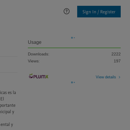
Sign In / Register
Usage
Downloads:
2222
Views:
197
View details
as es la 
El 
portante 
cipal y 
ntal y 