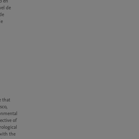
o en 
el de 
e 
e 
 that 
co, 
onmental 
ctive of 
ological 
ith the 