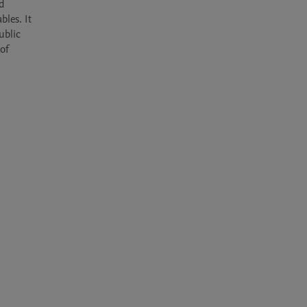
d 
les. It 
blic 
of 