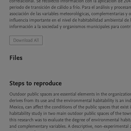
correlacional. Se recolectó información con la aplicación de 204
periodo de transición de cálido a frío. Para el análisis y procesam
asociación de las variables meteorológicas, complementarias y o
influencia importante en el nivel de habitabilidad ambiental de 
información a la sociedad y organismos municipales para contri
Download All
Files
Steps to reproduce
Outdoor public spaces are essential elements in the organization an
derives from its use and the environmental habitability is an indi
Mexico, can affect the conditions of the public spaces that exist
habitability study in two main outdoor public spaces of the to
this research was to evaluate the degree of environmental habita
and complementary variables. A descriptive, non-experimental 