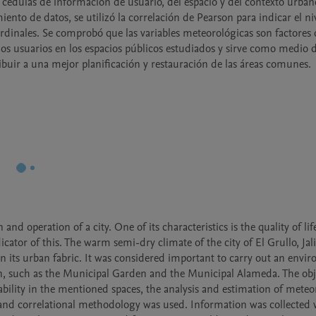
 cédulas de información de usuario, del espacio y del contexto urban
iento de datos, se utilizó la correlación de Pearson para indicar el niv
rdinales. Se comprobó que las variables meteorológicas son factores d
los usuarios en los espacios públicos estudiados y sirve como medio d
buir a una mejor planificación y restauración de las áreas comunes.
d operation of a city. One of its characteristics is the quality of life
cator of this. The warm semi-dry climate of the city of El Grullo, Jalis
 in its urban fabric. It was considered important to carry out an envir
wn, such as the Municipal Garden and the Municipal Alameda. The obje
bility in the mentioned spaces, the analysis and estimation of meteor
and correlational methodology was used. Information was collected w