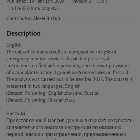
Published:
19 February 2024
|
Version 2
|
DOI:
10.17632/2hm62dcgvk.2
Contributor
:
Alexei
Birkun
Description
English

The dataset contains results of comparative analysis of 
emergency medical services' dispatcher pre-arrival 
instructions on first aid in poisoning and relevant provisions 
of national/international guidelines/consensuses on first aid. 
The analysis was carried out in September 2022. The dataset is 
presented in two languages, English 
(Dataset_Poisoning_English.xlsx) and Russian 
(Dataset_Poisoning_Russian.xlsx).

Русский

Представленный массив данных включает результаты 
сравнительного анализа инструкций по оказанию 
первой помощи при отравлении, предназначенных 