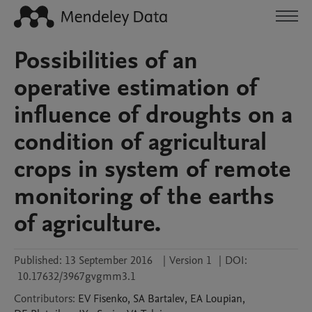
Possibilities of an
operative estimation of
influence of droughts on a
condition of agricultural
crops in system of remote
monitoring of the earths
of agriculture.
Published:
13 September 2016
|
Version 1
|
DOI:
10.17632/3967gvgmm3.1
Contributors
:
EV
Fisenko
,
SA
Bartalev
,
EA
Loupian
,