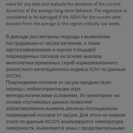
value for any date and evaluate the deviation of the current 
dynamics of the average long-term behavior. The vegetation is 
considered to be damaged if the NDVI for the current date 
deviates from the average in the region critically low levels.

В докладе рассмотрены подходы к выявлению 
пострадавших от засухи регионов, а также 
картографированию и оценке площадей 
поврежденных посевов на основе анализа 
многолетних временных серий нормализованного 
разностного вегетационного индекса NDVI по данным 
MODIS. 

Повреждению посевов от засухи предшествует 
период с неблагоприятными агро-
метеорологическими условиями. Их мониторинг на 
основе спутниковых данных позволяет 
заблаговременно выявить регионы потенциальны 
повреждений посевов от засухи. Для этого на первом 
этапе по данным MODIS анализируется температура 
поверхности, выявляются зоны с продолжительными 