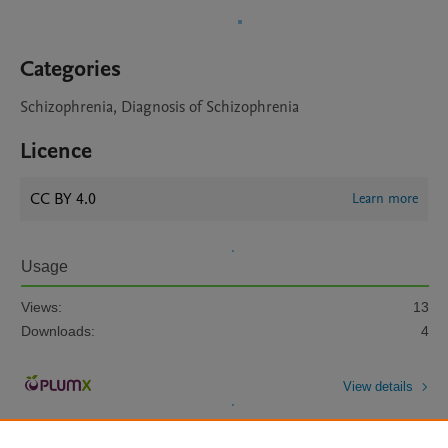
Categories
Schizophrenia, Diagnosis of Schizophrenia
Licence
CC BY 4.0
Learn more
Usage
Views:
13
Downloads:
4
View details