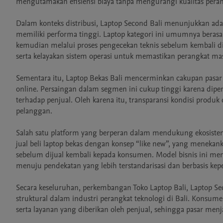
mengutamakan efisiensi biaya tanpa mengurangi kualitas perang
Dalam konteks distribusi, Laptop Second Bali menunjukkan ada
memiliki performa tinggi. Laptop kategori ini umumnya berasal
kemudian melalui proses pengecekan teknis sebelum kembali dip
serta kelayakan sistem operasi untuk memastikan perangkat mas
Sementara itu, Laptop Bekas Bali mencerminkan cakupan pasar 
online. Persaingan dalam segmen ini cukup tinggi karena dipeng
terhadap penjual. Oleh karena itu, transparansi kondisi produ
pelanggan.

Salah satu platform yang berperan dalam mendukung ekosistem t
jual beli laptop bekas dengan konsep “like new”, yang menekanka
sebelum dijual kembali kepada konsumen. Model bisnis ini men
menuju pendekatan yang lebih terstandarisasi dan berbasis keper
Secara keseluruhan, perkembangan Toko Laptop Bali, Laptop Se
struktural dalam industri perangkat teknologi di Bali. Konsume
serta layanan yang diberikan oleh penjual, sehingga pasar menja