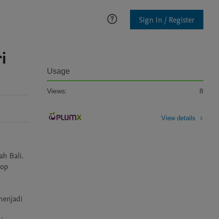
Sign In / Register
i
Usage
Views:
8
View details
 Bali. 
op 
enjadi 