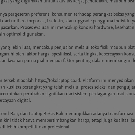
kat yang digunakan untuk aktivitas kerja, pendidikan, maupun bisni
nya pergeseran preferensi konsumen terhadap perangkat bekas yang
 dari unit ex-korporasi, trade-in, atau upgrade pengguna individu y
asarkan. Proses evaluasi ini mencakup kondisi hardware, kesehatan b
ih optimal digunakan.

yang lebih luas, mencakup penjualan melalui toko fisik maupun plat
aruhi oleh faktor harga, spesifikasi, serta tingkat kepercayaan kons
k dan layanan purna jual menjadi faktor penting dalam membangun loy
ersebut adalah https://tokolaptop.co.id. Platform ini menyediakan 
n kualitas perangkat yang telah melalui proses seleksi dan pengujian
cerminkan perubahan signifikan dari sistem perdagangan tradisiona
cayaan digital.

cond Bali, dan Laptop Bekas Bali menunjukkan adanya transformasi 
n kini tidak hanya mempertimbangkan harga, tetapi juga kualitas, ja
di lebih kompetitif dan profesional.