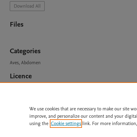
Download All
Files
Categories
Aves, Abdomen
Licence
CC BY 4.0
We use cookies that are necessary to make our site wo
improve, and personalize our content and your digita
Home
|
About
|
Accessibi
using the
Cookie settings
link. For more information,
Terms of Use
|
Privacy Policy
|
All content on this site: Copyright 