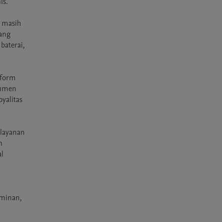
s.

 masih 
ang 
aterai, 
form 
umen 
alitas 
layanan 
 
l 
minan, 