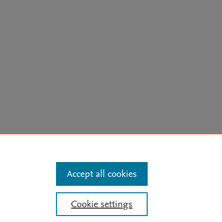
arn more
Accept all cookies
Mission
|
Status Updates
Cookie settings
ose for text and data mining, AI training and similar technologies. For all