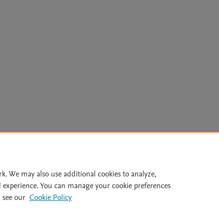
Le
rk. We may also use additional cookies to analyze,
l experience. You can manage your cookie preferences
lity Statement
|
Archive Policy
|
File Formats
|
API Docs
|
OAI
|
 see our
Cookie Policy
Cookie settings
© 2026 Elsevier inc, its licensors, and contributors. All rights are reserved, including th