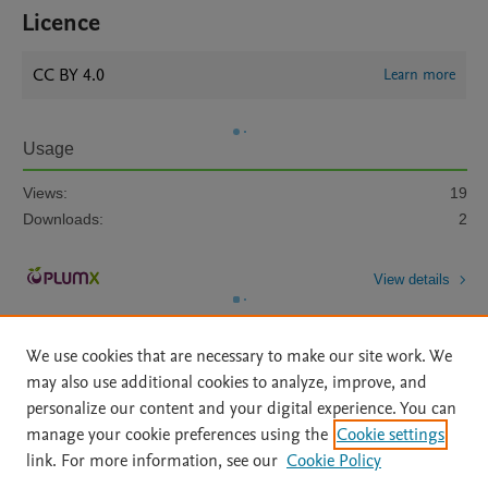
Licence
CC BY 4.0
Learn more
Usage
Views:
19
Downloads:
2
View details
We use cookies that are necessary to make our site work. We
may also use additional cookies to analyze, improve, and
personalize our content and your digital experience. You can
manage your cookie preferences using the
Cookie settings
Home
|
About
|
Accessibility Statement
|
Archive Policy
|
link. For more information, see our
Cookie Policy
File Formats
|
API Docs
|
OAI
|
Mission
|
Status Updates