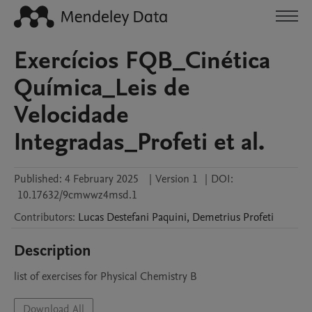
Exercícios FQB_Cinética
Química_Leis de
Velocidade
Integradas_Profeti et al.
Published:
4 February 2025
|
Version 1
|
DOI:
10.17632/9cmwwz4msd.1
Contributors
:
Lucas
Destefani Paquini
,
Demetrius
Profeti
Description
Download All