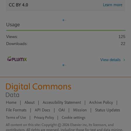
CC BY 4.0
Learn more
Usage
Views:
125
Downloads:
22
View details
Home
|
About
|
Accessibility Statement
|
Archive Policy
|
File Formats
|
API Docs
|
OAI
|
Mission
|
Status Updates
Terms of Use
|
Privacy Policy
|
Cookie settings
All content on this site: Copyright © 2026 Elsevier inc, its licensors, and
contributors. All rights are reserved, including those for text and data mining,