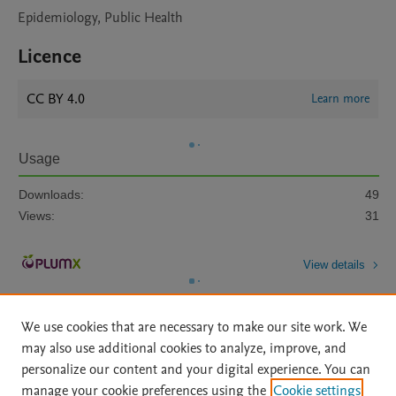
Epidemiology, Public Health
Licence
CC BY 4.0
Learn more
Usage
Downloads:
49
Views:
31
View details
We use cookies that are necessary to make our site work. We
may also use additional cookies to analyze, improve, and
personalize our content and your digital experience. You can
manage your cookie preferences using the
Cookie settings
Home
|
About
|
Accessibility Statement
|
Archive Policy
|