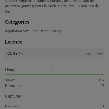
3. Determinar las distancias radiales, desde cada sitio de 
muestreo (puntos) hasta la madriguera, con un máximo de 
5m
Categories
Population Size, Population Density
Licence
CC BY 4.0
Learn more
Usage
Views:
194
Downloads:
28
Captures
Readers:
1