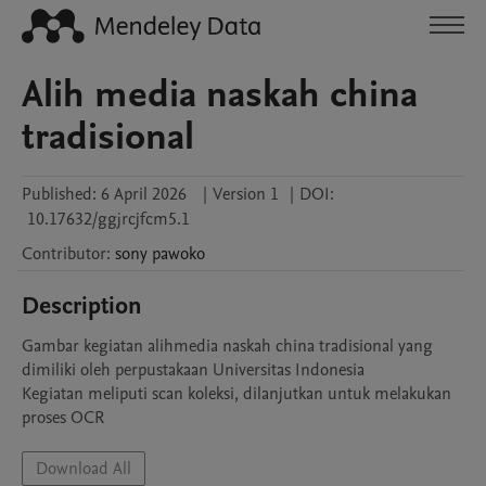
Alih media naskah china
tradisional
Published:
6 April 2026
|
Version 1
|
DOI:
10.17632/ggjrcjfcm5.1
Contributor
:
sony
pawoko
Description
Gambar kegiatan alihmedia naskah china tradisional yang 
dimiliki oleh perpustakaan Universitas Indonesia

Kegiatan meliputi scan koleksi, dilanjutkan untuk melakukan 
proses OCR
Download All