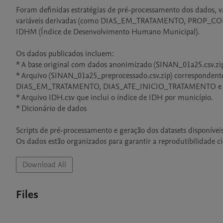
Foram definidas estratégias de pré-processamento dos dados, va
variáveis derivadas (como DIAS_EM_TRATAMENTO, PROP_C
IDHM (Índice de Desenvolvimento Humano Municipal).

Os dados publicados incluem:

* A base original com dados anonimizado (SINAN_01a25.csv.zip
* Arquivo (SINAN_01a25_preprocessado.csv.zip) correspondente
DIAS_EM_TRATAMENTO, DIAS_ATE_INICIO_TRATAMENTO e DESF
* Arquivo IDH.csv que inclui o índice de IDH por município.

* Dicionário de dados

Scripts de pré-processamento e geração dos datasets disponívei
Os dados estão organizados para garantir a reprodutibilidade cie
Download All
Files