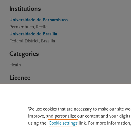
Institutions
Universidade de Pernambuco
Pernambuco, Recife
Universidade de Brasília
Federal District, Brasília
Categories
Heath
Licence
CC BY 4.0
We use cookies that are necessary to make our site wo
improve, and personalize our content and your digita
Home
|
About
|
Accessibi
using the
Cookie settings
link. For more information,
Terms of Use
|
Privacy Policy
|