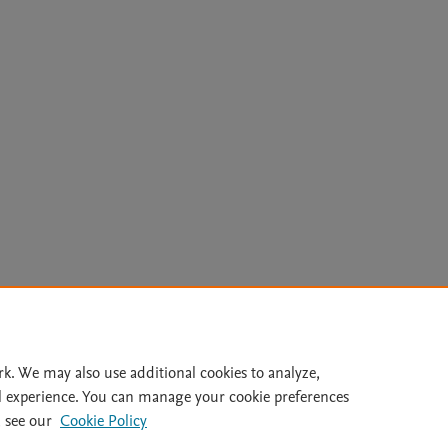
Le
rk. We may also use additional cookies to analyze,
l experience. You can manage your cookie preferences
lity Statement
|
Archive Policy
|
File Formats
|
API Docs
|
OAI
|
 see our
Cookie Policy
Cookie settings