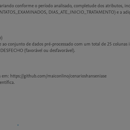
riando conforme o período analisado, completude dos atributos, inc
ONTATOS_EXAMINADOS, DIAS_ATE_INICIO_TRATAMENTO) e a adiçã
)

 ao conjunto de dados pré-processado com um total de 25 colunas i
ECHO (favorável ou desfavorável).

s em: https://github.com/maiconlino/cenarioshanseniase

ntífica.