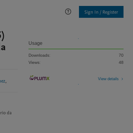
Sign In / Register
)
da
Usage
Downloads:
70
Views:
48
View details
chez
,
io da 