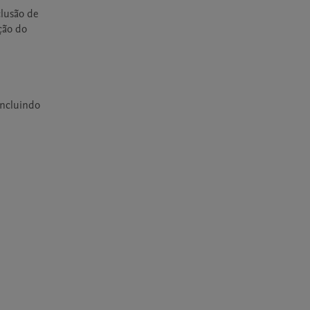
lusão de 
o do 
ncluindo 