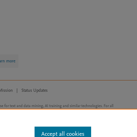
arn more
Mission
|
Status Updates
ose for text and data mining, AI training and similar technologies. For all
Accept all cookies