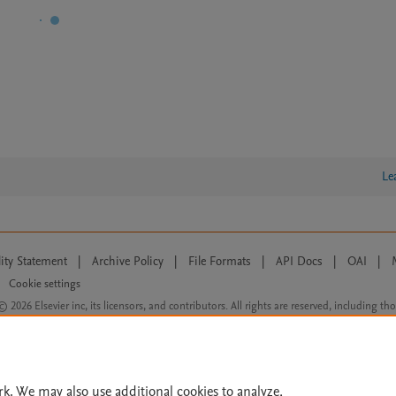
Le
lity Statement
|
Archive Policy
|
File Formats
|
API Docs
|
OAI
|
Cookie settings
© 2026 Elsevier inc, its licensors, and contributors. All rights are reserved, including th
 Commons licensing terms apply.
rk. We may also use additional cookies to analyze,