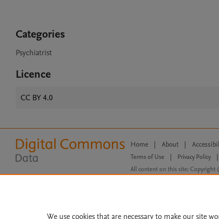
Categories
Psychiatrist
Licence
CC BY 4.0
Home
|
About
|
Accessibi
Terms of Use
|
Privacy Policy
|
All content on this site: Copyright 
open access content, the Creative
We use cookies that are necessary to make our site wo