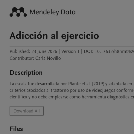
Adicción al ejercicio
Published:
23 June 2026
|
Version 1
|
DOI:
10.17632/h8nmt4s9
Contributor
:
Carla
Novillo
Description
La escala fue desarrollada por Plante et al. (2019) y adaptada en 
criterios asociados al trastorno por uso de videojuegos conforme
científica y no debe emplearse como herramienta diagnóstica en 
Download All
Files