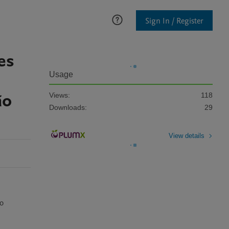
Sign In / Register
es
Usage
ão
Views:
118
Downloads:
29
View details
o 