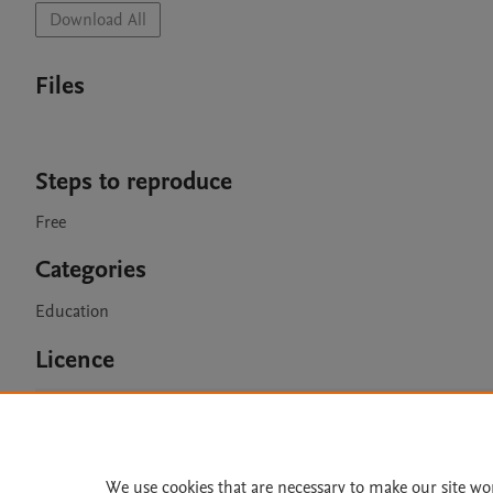
Download All
Files
Steps to reproduce
Free
Categories
Education
Licence
CC BY 4.0
We use cookies that are necessary to make our site wo