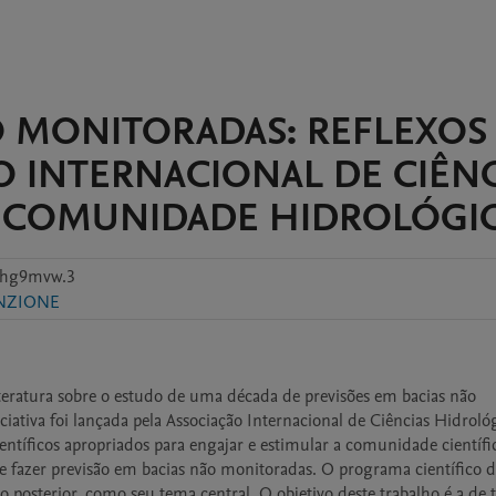
O MONITORADAS: REFLEXOS
ÃO INTERNACIONAL DE CIÊN
A COMUNIDADE HIDROLÓGI
xhg9mvw.3
NZIONE
teratura sobre o estudo de uma década de previsões em bacias não 
ativa foi lançada pela Associação Internacional de Ciências Hidrológ
tíficos apropriados para engajar e estimular a comunidade científic
 fazer previsão em bacias não monitoradas. O programa científico d
 posterior, como seu tema central. O objetivo deste trabalho é a de tr