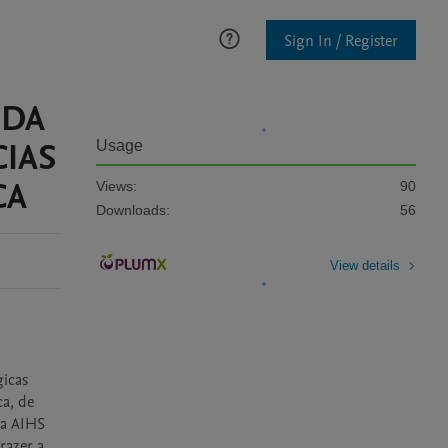
Sign In / Register
 DA
CIAS
Usage
CA
Views:
90
Downloads:
56
View details
icas 
a, de 
a AIHS 
azer a 