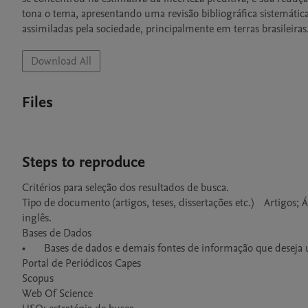
tona o tema, apresentando uma revisão bibliográfica sistemática
assimiladas pela sociedade, principalmente em terras brasileiras
Download All
Files
Steps to reproduce
Critérios para seleção dos resultados de busca.

Tipo de documento (artigos, teses, dissertações etc.)	Artigos; Área geográfica	Mundial; Período de tempo	2018-2022; Idioma	Português, 
inglês.

Bases de Dados

•	Bases de dados e demais fontes de informação que deseja utilizar em sua pesquisa.

Portal de Periódicos Capes

Scopus

Web Of Science
