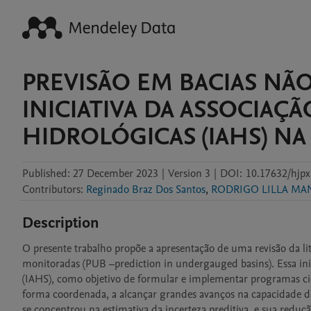
PREVISÃO EM BACIAS NÃ
INICIATIVA DA ASSOCIAÇ
HIDROLÓGICAS (IAHS) N
Published:
27 December 2023
|
Version 3
|
DOI:
10.17632/hjp
Contributors
:
Reginado Braz Dos Santos
,
RODRIGO LILLA MA
Description
O presente trabalho propõe a apresentação de uma revisão da li
monitoradas (PUB –prediction in undergauged basins). Essa inici
(IAHS), como objetivo de formular e implementar programas cien
forma coordenada, a alcançar grandes avanços na capacidade de
se concentrou na estimativa da incerteza preditiva, e sua redução