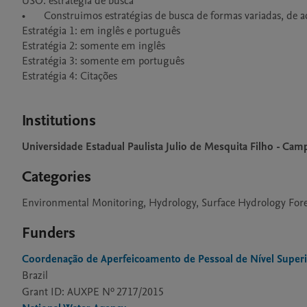
USO: estratégia de busca

•	Construimos estratégias de busca de formas variadas, de acordo com as características das bases de dados selecionadas.

Estratégia 1: em inglês e português

Estratégia 2: somente em inglês

Estratégia 3: somente em português

Estratégia 4: Citações

Institutions
Universidade Estadual Paulista Julio de Mesquita Filho - Camp
Categories
Environmental Monitoring, Hydrology, Surface Hydrology Foreca
Funders
Coordenação de Aperfeicoamento de Pessoal de Nível Super
Brazil
Grant ID: AUXPE Nº 2717/2015