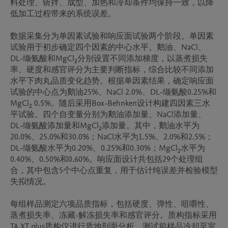
料处理、斩拌、成型、加热和冷却条件均保持一致，以降
低加工过程带来的系统误差。

数据采集分为单因素试验和响应面试验两个阶段。单因素
试验用于初步确定四个因素的中心水平。鹅油、NaCl、
DL-缬氨酸和MgCl₂分别设置不同添加梯度，以蒸煮损失
率、硬度和感官评分为主要判断指标，综合比较不同添加
水平下肉丸品质变化趋势。根据单因素结果，确定响应面
试验的中心点为鹅油25%、NaCl 2.0%、DL-缬氨酸0.25%和
MgCl₂ 0.5%。随后采用Box-Behnken设计构建四因素三水
平试验。四个自变量分别为鹅油添加量、NaCl添加量、
DL-缬氨酸添加量和MgCl₂添加量。其中，鹅油水平为
20.0%、25.0%和30.0%；NaCl水平为1.5%、2.0%和2.5%；
DL-缬氨酸水平为0.20%、0.25%和0.30%；MgCl₂水平为
0.40%、0.50%和0.60%。响应面设计共包括29个处理组
合，其中包含5个中心点重复，用于估计纯误差并检验模型
失拟情况。

每组样品测定六项品质指标，包括硬度、弹性、咀嚼性、
蒸煮损失率、冻藏-解冻损失率和感官评分。质构指标采用
TA.XT plus质构仪进行质地剖面分析。测试前样品冷却至室