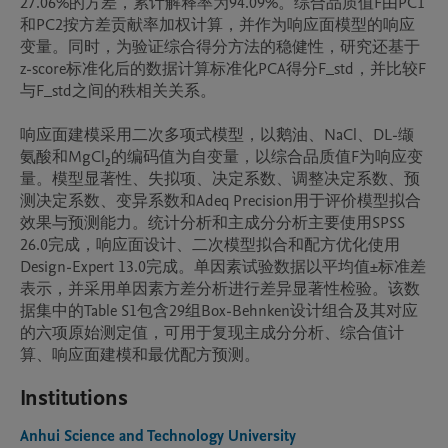
27.06%的方差，累计解释率为94.09%。综合品质值F由PC1
和PC2按方差贡献率加权计算，并作为响应面模型的响应
变量。同时，为验证综合得分方法的稳健性，研究还基于
z-score标准化后的数据计算标准化PCA得分F_std，并比较F
与F_std之间的秩相关关系。

响应面建模采用二次多项式模型，以鹅油、NaCl、DL-缬
氨酸和MgCl₂的编码值为自变量，以综合品质值F为响应变
量。模型显著性、失拟项、决定系数、调整决定系数、预
测决定系数、变异系数和Adeq Precision用于评价模型拟合
效果与预测能力。统计分析和主成分分析主要使用SPSS 
26.0完成，响应面设计、二次模型拟合和配方优化使用
Design-Expert 13.0完成。单因素试验数据以平均值±标准差
表示，并采用单因素方差分析进行差异显著性检验。该数
据集中的Table S1包含29组Box-Behnken设计组合及其对应
的六项原始测定值，可用于复现主成分分析、综合值计
Institutions
Anhui Science and Technology University