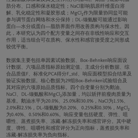
肪分布、口感和保水稳定性；NaCl影响肌原纤维蛋白溶
解、乳化稳定性和凝胶形成；MgCl₂作为限量协同盐可能
参与调节蛋白网络和水分保持；DL-缬氨酸可能通过影响
蛋白—水分或蛋白—脂肪界面作用改善质构与保水性。因
此，本研究认为四个配方变量之间存在非线性响应和交互
作用，适当组合可在质构、保水性和感官接受度之间形成
较优平衡。

数据集主要包括单因素试验数据、Box-Behnken响应面设
计数据、六项品质指标原始测定值、主成分分析数据、综
合品质值F、标准化PCA得分F_std、响应面模型拟合结果及
验证实验数据。核心数据为29组Box-Behnken试验组合及
其对应的六项原始品质指标。四个自变量分别为鹅油、
NaCl、DL-缬氨酸和MgCl₂添加量，均以斩拌前瘦肉质量为
基准。鹅油水平为20.0%、25.0%和30.0%，NaCl为1.5%、
2.0%和2.5%，DL-缬氨酸为0.20%、0.25%和0.30%，MgCl₂
为0.40%、0.50%和0.60%。响应变量包括硬度、弹性、咀
嚼性、蒸煮损失率、冻藏-解冻损失率和感官评分。其中硬
度、弹性、咀嚼性和感官评分为正向指标，蒸煮损失率和
冻藏-解冻损失率为负向指标。
