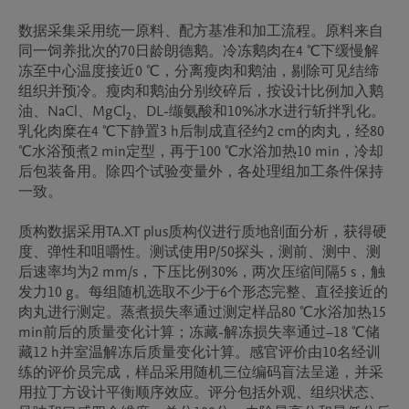
数据采集采用统一原料、配方基准和加工流程。原料来自
同一饲养批次的70日龄朗德鹅。冷冻鹅肉在4 ℃下缓慢解
冻至中心温度接近0 ℃，分离瘦肉和鹅油，剔除可见结缔
组织并预冷。瘦肉和鹅油分别绞碎后，按设计比例加入鹅
油、NaCl、MgCl₂、DL-缬氨酸和10%冰水进行斩拌乳化。
乳化肉糜在4 ℃下静置3 h后制成直径约2 cm的肉丸，经80 
℃水浴预煮2 min定型，再于100 ℃水浴加热10 min，冷却
后包装备用。除四个试验变量外，各处理组加工条件保持
一致。

质构数据采用TA.XT plus质构仪进行质地剖面分析，获得硬
度、弹性和咀嚼性。测试使用P/50探头，测前、测中、测
后速率均为2 mm/s，下压比例30%，两次压缩间隔5 s，触
发力10 g。每组随机选取不少于6个形态完整、直径接近的
肉丸进行测定。蒸煮损失率通过测定样品80 ℃水浴加热15 
min前后的质量变化计算；冻藏-解冻损失率通过−18 ℃储
藏12 h并室温解冻后质量变化计算。感官评价由10名经训
练的评价员完成，样品采用随机三位编码盲法呈递，并采
用拉丁方设计平衡顺序效应。评分包括外观、组织状态、