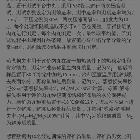
温，置于测试平台中央，采用P/50探头进行两次压缩测
试。测试参数设定为测前速率、测中速率和测后速率均为2 
mm/s，下压比例为30%，两次压缩间隔5 s，触发力为10 
g。每个处理组随机选取不少于6个形态完整、直径接近的
肉丸进行测定，每个肉丸测定一次，最终取平均值。若测
试过程中出现因样品破裂、放置偏心或压缩异常导致的异
常曲线，则剔除该次结果并重新取样测定。

蒸煮损失率用于评价肉丸在统一加热条件下的热稳定性和
保水能力。测定时准确称量生肉丸质量，记为M₁；然后将
样品置于80 ℃水浴中加热15 min，冷却至室温后用滤纸吸
去表面水分，再称量加热后质量，记为M₂。蒸煮损失率按
照公式“蒸煮损失率=(M₁−M₂)/M₁×100%”计算。冻藏-解冻
损失率用于评价肉丸经短期冻结和解冻后的水分保持能
力。新鲜肉丸称重后置于−18 ℃储藏12 h，随后在室温下进
行一次解冻，解冻后称量样品质量，并按照“冻藏-解冻损
失率=(M₁−M₂)/M₁×100%”计算，其中M₁为冻结前质量，M₂
为解冻后质量。

感官数据由10名经过训练的评价员采集，评价员男女比例