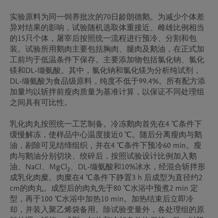
实验原料为同一饲养批次的70日龄朗德鹅。为减少个体差
异对结果的影响，试验随机选取体重接近、雌雄比例相当
的15只个体，屠宰后按照统一流程进行预冷、分割和包
装。试验所用鹅肉主要包括胸肉、腿肉及鹅油，在正式加
工前均于低温条件下保存。主要添加物包括氯化钠、氯化
镁和DL-缬氨酸。其中，氯化钠和氯化镁为分析纯试剂，
DL-缬氨酸为食品级原料，纯度不低于99.4%。所有配方添
加量均以斩拌前瘦肉质量为基准计算，以保证不同处理组
之间具有可比性。

乳化肉丸按照统一工艺制备。冷冻鹅肉首先在4 ℃条件下
缓慢解冻，使样品中心温度接近0 ℃。随后分离瘦肉与鹅
油，剔除可见结缔组织，并在4 ℃条件下预冷60 min。瘦
肉与鹅油分别切块、绞碎后，按照试验设计比例加入鹅
油、NaCl、MgCl₂、DL-缬氨酸和10%冰水，经混合斩拌形
成乳化肉糜。肉糜在4 ℃条件下静置3 h 后成型为直径约2 
cm的肉丸。成型后的肉丸先于80 ℃水浴中预煮2 min 定
型，再于100 ℃水浴中加热10 min。加热结束后立即冷
却，并装入聚乙烯袋备用。除试验变量外，各处理组的原