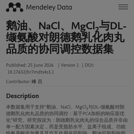
鹅油、NaCl、MgCl₂与DL-
缬氨酸对朗德鹅乳化肉丸
品质的协同调控数据集
Published:
25 June 2026
|
Version 1
|
DOI:
10.17632/hr7mdts4s3.1
Contributor
:
峰
吕
Description
本数据集用于支持“鹅油、NaCl、MgCl₂与DL-缬氨酸对朗
德鹅乳化肉丸品质的协同调控：基于PCA加权的响应面优
化”研究。研究假设为：朗德鹅乳化肉丸的综合品质并非由
单一配方因素决定，而是受脂肪水平、盐离子组成、功能
性氨基酸添加量及其交互作用共同影响。鹅油可能影响脂