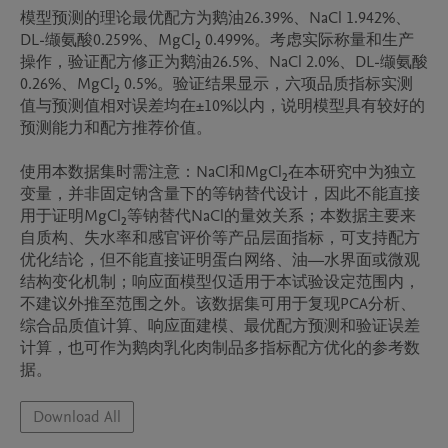
模型预测的理论最优配方为鹅油26.39%、NaCl 1.942%、
DL-缬氨酸0.259%、MgCl₂ 0.499%。考虑实际称量和生产
操作，验证配方修正为鹅油26.5%、NaCl 2.0%、DL-缬氨酸
0.26%、MgCl₂ 0.5%。验证结果显示，六项品质指标实测
值与预测值相对误差均在±10%以内，说明模型具有较好的
预测能力和配方推荐价值。

使用本数据集时需注意：NaCl和MgCl₂在本研究中为独立
变量，并非固定钠含量下的等钠替代设计，因此不能直接
用于证明MgCl₂等钠替代NaCl的量效关系；本数据主要来
自质构、失水率和感官评价等产品层面指标，可支持配方
优化结论，但不能直接证明蛋白网络、油—水界面或微观
结构变化机制；响应面模型仅适用于本试验设定范围内，
不建议外推至范围之外。该数据集可用于复现PCA分析、
综合品质值计算、响应面建模、最优配方预测和验证误差
计算，也可作为鹅肉乳化肉制品多指标配方优化的参考数
Download All