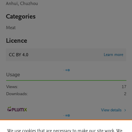
Anhui, Chuzhou
Categories
Meat
Licence
CC BY 4.0
Learn more
Usage
Views:
17
Downloads:
2
View details
We use cookies that are necessary to make our site work. We