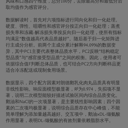
风味和口感四个维度，总分100分，去除最高分和最低分后
取均值作为感官评分。

数据解读时，首先对六项指标进行同向化和归一化处理。
硬度、弹性、咀嚼性和感官评分按正向归一化处理；蒸煮
损失率和冻藏-解冻损失率按反向归一化处理，使所有指标
均满足“数值越高代表品质越好”。随后基于归一化矩阵进
行主成分分析。前两个主成分累计解释94.09%的数据变
异，其中PC1主要代表整体品质水平，PC2反映“结构稳定
型品质”与“感官接受型品质”之间的权衡。因此，使用者可
依据综合值F判断总体品质，也可结合PC2方向判断样品更
适合冷冻配送或现制食用场景。

数据显示，四个配方因素对朗德鹅乳化肉丸品质具有明显
非线性影响。响应面模型极显著，R²为0.974，失拟项不显
著，说明二次模型能较好描述试验区间内综合品质变化。
鹅油和NaCl的一次项显著，是主要线性影响因素；四个因
素的二次项均极显著，说明综合品质存在中心峰值，不能
简单理解为添加量越高越好。交互项中，鹅油×DL-缬氨酸
作用显著，表明DL-缬氨酸的有效剂量依赖脂肪水平。
