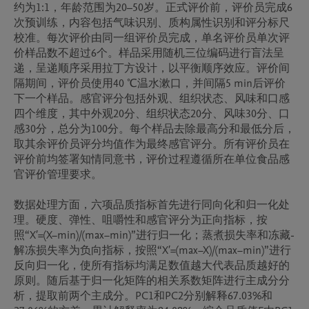
约为1:1，年龄范围为20–50岁。正式评价前，评价员完成6
次预训练，内容包括气味识别、质构属性识别和评分标尺
校准。每次评价由同一组评价员完成，单名评价员单次评
价样品数不超过6个。样品采用随机三位编码进行盲法呈
递，呈递顺序采用拉丁方设计，以平衡顺序效应。评价间
隔期间，评价员使用40 ℃温水漱口，并间隔5 min后评价
下一个样品。感官评分包括外观、组织状态、风味和口感
四个维度，其中外观20分、组织状态20分、风味30分、口
感30分，总分为100分。每个样品去除最高分和最低分后，
取其余评价员评分均值作为最终感官评分。所有评价员在
评价前均签署知情同意书，评价过程遵循所在单位食品感
官评价管理要求。

数据处理方面，六项品质指标首先进行同向化和归一化处
理。硬度、弹性、咀嚼性和感官评分为正向指标，按
照“X′=(X−min)/(max−min)”进行归一化；蒸煮损失率和冻藏-
解冻损失率为负向指标，按照“X′=(max−X)/(max−min)”进行
反向归一化，使所有指标均满足数值越大代表品质越好的
原则。随后基于归一化矩阵的相关系数矩阵进行主成分分
析，提取前两个主成分。PC1和PC2分别解释67.03%和