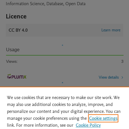
Information Science, Database, Open Data
Licence
CC BY 4.0
Learn more
Usage
Views:
3
View details
We use cookies that are necessary to make our site work. We
may also use additional cookies to analyze, improve, and
personalize our content and your digital experience. You can
manage your cookie preferences using the
Cookie settings
Home
|
About
|
Accessibility Statement
|
Archive Policy
|
link. For more information, see our
Cookie Policy
File Formats
|
API Docs
|
OAI
|
Mission
|
Status Updates