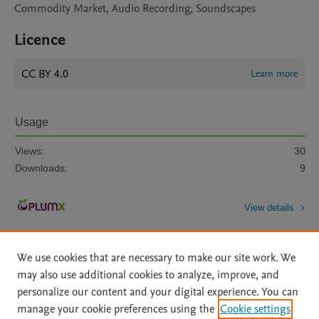
Commodity Market, Audio Recording, Soundscapes
Licence
CC BY 4.0
Learn more
Usage
Views:
30
Downloads:
9
View details
We use cookies that are necessary to make our site work. We
may also use additional cookies to analyze, improve, and
personalize our content and your digital experience. You can
manage your cookie preferences using the
Cookie settings
Home
|
About
|
Accessibility Statement
|
Archive Policy
|