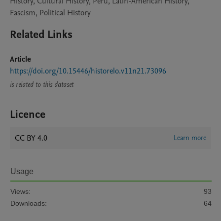
History, Cultural History, Peru, Latin-American History,
Fascism, Political History
Related Links
Article
https://doi.org/10.15446/historelo.v11n21.73096
is related to this dataset
Licence
CC BY 4.0
Learn more
Usage
Views:
93
Downloads:
64