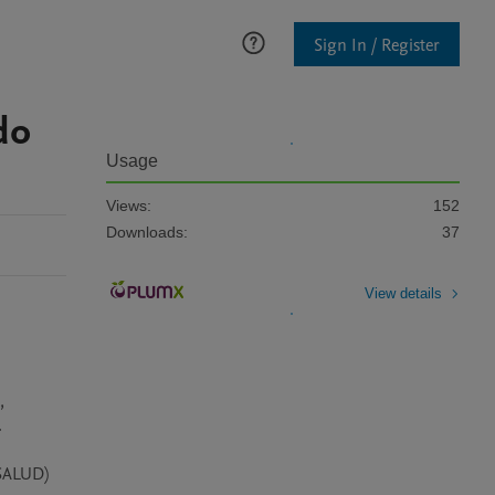
Sign In / Register
do
Usage
Views:
152
Downloads:
37
View details
 
 
SALUD) 