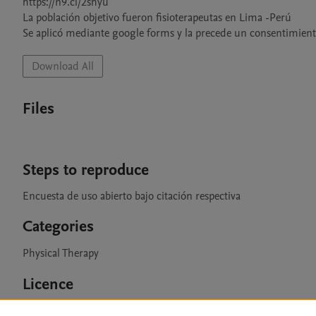
https://n9.cl/2shyu 

La población objetivo fueron fisioterapeutas en Lima -Perú

Se aplicó mediante google forms y la precede un consentimiento
Download All
Files
Steps to reproduce
Encuesta de uso abierto bajo citación respectiva
Categories
Physical Therapy
Licence