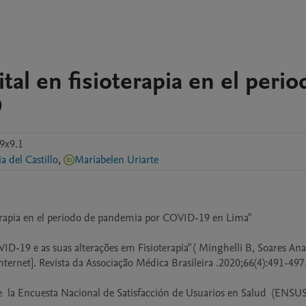
tal en fisioterapia en el perio
9
9x9.1
ia del Castillo
,
Mariabelen Uriarte
oterapia en el periodo de pandemia por COVID-19 en Lima"  

ID-19 e as suas alterações em Fisioterapia" ( Minghelli B, Soares Ana,
nternet]. Revista da Associação Médica Brasileira .2020;66(4):491-497.
e  la Encuesta Nacional de Satisfacción de Usuarios en Salud  (ENSU