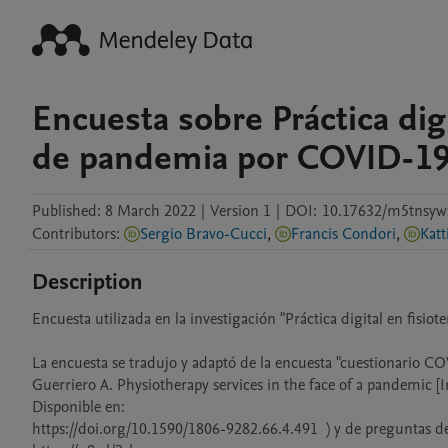
Encuesta sobre Práctica digi
de pandemia por COVID-1
Published:
8 March 2022
|
Version 1
|
DOI:
10.17632/m5tnsyw
Contributors
:
Sergio Bravo-Cucci
,
Francis Condori
,
Katt
Description
Encuesta utilizada en la investigación "Práctica digital en fisi
La encuesta se tradujo y adaptó de la encuesta "cuestionario COV
Guerriero A. Physiotherapy services in the face of a pandemic [I
Disponible en: 

https://doi.org/10.1590/1806-9282.66.4.491  ) y de preguntas d