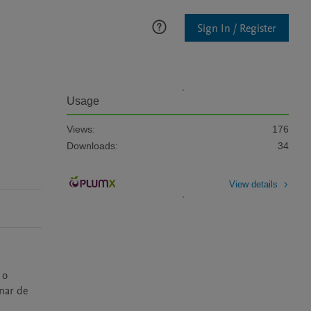
Sign In / Register
Usage
Views:
176
Downloads:
34
View details
o 
ar de 