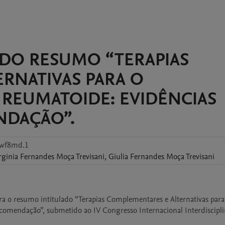
DO RESUMO “TERAPIAS
RNATIVAS PARA O
 REUMATOIDE: EVIDÊNCIAS
NDAÇÃO”.
2wf8md.1
rginia
Fernandes Moça Trevisani
,
Giulia
Fernandes Moça Trevisani
 o resumo intitulado “Terapias Complementares e Alternativas para 
omendação”, submetido ao IV Congresso Internacional Interdisciplin