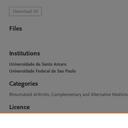
Download All
Files
Institutions
Universidade de Santo Amaro
Universidade Federal de Sao Paulo
Categories
Rheumatoid Arthritis, Complementary and Alternative Medicine
Licence
CC BY 4.0