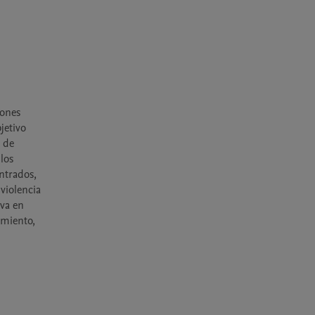
ones 
etivo 
 de 
os 
trados, 
violencia 
va en 
miento, 