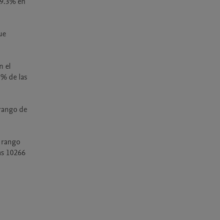
9.3% en 
e 
 el 
% de las 
rango de 
 rango 
s 10266 