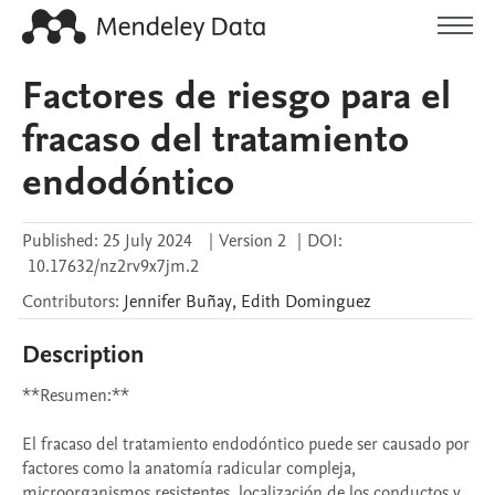
Factores de riesgo para el
fracaso del tratamiento
endodóntico
Published:
25 July 2024
|
Version 2
|
DOI:
10.17632/nz2rv9x7jm.2
Contributors
:
Jennifer
Buñay
,
Edith
Dominguez
Description
**Resumen:**

El fracaso del tratamiento endodóntico puede ser causado por 
factores como la anatomía radicular compleja, 
microorganismos resistentes, localización de los conductos y 