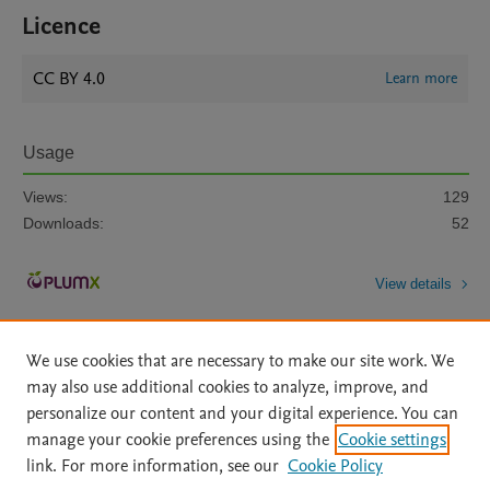
Licence
CC BY 4.0
Learn more
Usage
Views:
129
Downloads:
52
View details
We use cookies that are necessary to make our site work. We
may also use additional cookies to analyze, improve, and
personalize our content and your digital experience. You can
manage your cookie preferences using the
Cookie settings
Home
|
About
|
Accessibility Statement
|
Archive Policy
|
link. For more information, see our
Cookie Policy
File Formats
|
API Docs
|
OAI
|
Mission
|
Status Updates