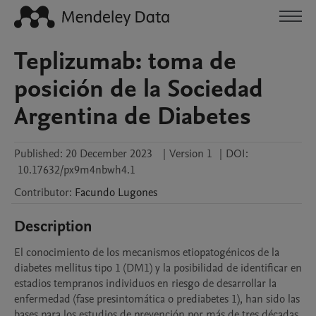
Teplizumab: toma de
posición de la Sociedad
Argentina de Diabetes
Published:
20 December 2023
|
Version 1
|
DOI:
10.17632/px9m4nbwh4.1
Contributor
:
Facundo
Lugones
Description
El conocimiento de los mecanismos etiopatogénicos de la 
diabetes mellitus tipo 1 (DM1) y la posibilidad de identificar en 
estadios tempranos individuos en riesgo de desarrollar la 
enfermedad (fase presintomática o prediabetes 1), han sido las 
bases para los estudios de prevención por más de tres décadas.
