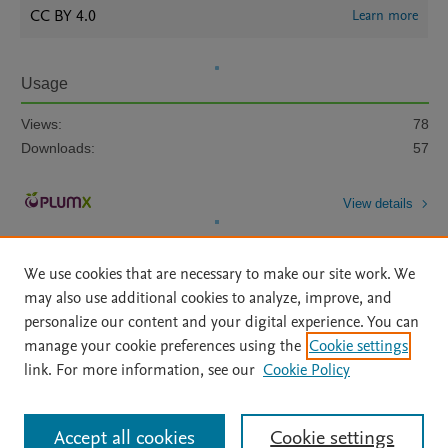
CC BY 4.0
Learn more
Usage
Views:
78
Downloads:
57
View details
We use cookies that are necessary to make our site work. We
may also use additional cookies to analyze, improve, and
personalize our content and your digital experience. You can
manage your cookie preferences using the
Cookie settings
Home
|
About
|
Accessibility Statement
|
Archive Policy
|
link. For more information, see our
Cookie Policy
File Formats
|
API Docs
|
OAI
|
Mission
|
Status Updates
Terms of Use
|
Privacy Policy
|
Cookie settings
All content on this site: Copyright © 2026 Elsevier inc, its licensors, and
Accept all cookies
Cookie settings
contributors. All rights are reserved, including those for text and data mining,