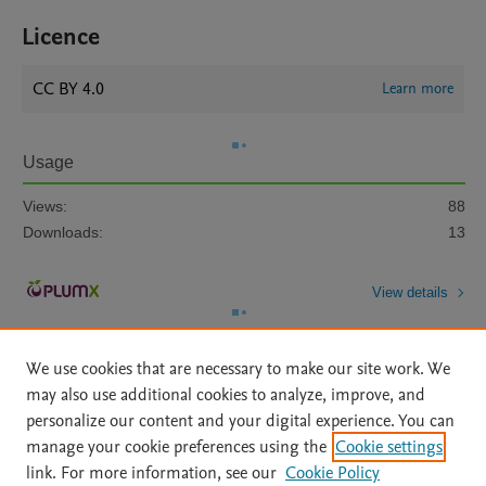
Licence
CC BY 4.0
Learn more
Usage
Views:
88
Downloads:
13
View details
We use cookies that are necessary to make our site work. We
may also use additional cookies to analyze, improve, and
personalize our content and your digital experience. You can
manage your cookie preferences using the
Cookie settings
Home
|
About
|
Accessibility Statement
|
Archive Policy
|
link. For more information, see our
Cookie Policy
File Formats
|
API Docs
|
OAI
|
Mission
|
Status Updates