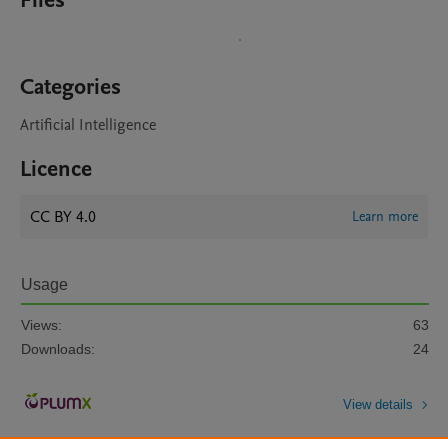
Files
Categories
Artificial Intelligence
Licence
CC BY 4.0
Learn more
Usage
Views:
63
Downloads:
24
View details