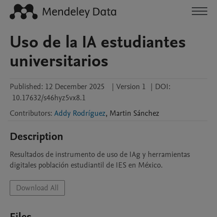
Uso de la IA estudiantes
universitarios
Published:
12 December 2025
|
Version 1
|
DOI:
10.17632/s46hyz5vx8.1
Contributors
:
Addy Rodríguez
,
Martin
Sánchez
Description
Resultados de instrumento de uso de IAg y herramientas 
digitales población estudiantil de IES en México.
Download All