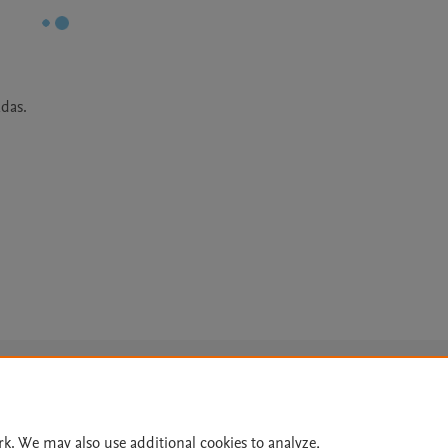
das. 
Le
rk. We may also use additional cookies to analyze,