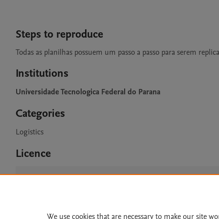
Steps to reproduce
Todas as planilhas possuem um passo a passo para serem replica
Institutions
Universidade Tecnologica Federal do Parana
Categories
Logistics
Licence
CC BY 4.0
We use cookies that are necessary to make our site wo