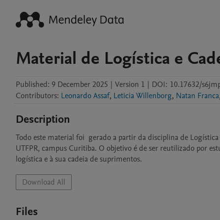
Material de Logística e Ca
Published:
9 December 2025
|
Version 1
|
DOI:
10.17632/s6j
Contributors
:
Leonardo Assaf
,
Leticia Willenborg
,
Natan Franca
Description
Todo este material foi  gerado a partir da disciplina de Logís
UTFPR, campus Curitiba. O objetivo é de ser reutilizado por es
logística e à sua cadeia de suprimentos.
Download All
Files