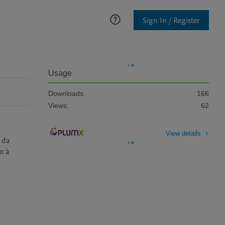
Sign In / Register
Usage
Downloads:
166
Views:
62
View details
da 
 à 