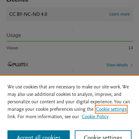
CC BY-NC-ND 4.0
Learn more
Usage
Views:
14
View details
We use cookies that are necessary to make our site work. We
may also use additional cookies to analyze, improve, and
personalize our content and your digital experience. You can
manage your cookie preferences using the
Cookie settings
Home
|
About
|
Accessibility Statement
|
Archive Policy
|
link. For more information, see our
Cookie Policy
File Formats
|
API Docs
|
OAI
|
Mission
|
Status Updates
Terms of Use
|
Privacy Policy
|
Cookie settings
All content on this site: Copyright © 2026 Elsevier inc, its licensors, and
Accept all cookies
Cookie settings