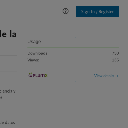
Sign In / Register
e la
Usage
Downloads:
730
Views:
135
View details
iencia y 
e 
de datos 