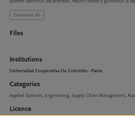
pueden optimizar los procesos, reducir costos y garantizar la se
Download All
Files
Institutions
Universidad Cooperativa De Colombia - Pasto
Categories
Applied Sciences, Engineering, Supply Chain Management, Ruelli
Licence
CC BY 4.0