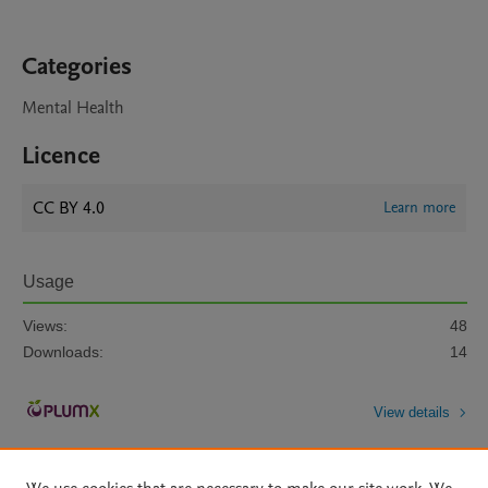
Categories
Mental Health
Licence
CC BY 4.0
Learn more
Usage
Views:
48
Downloads:
14
View details