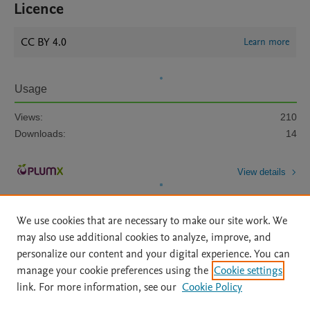
Licence
CC BY 4.0
Learn more
Usage
Views:
210
Downloads:
14
View details
We use cookies that are necessary to make our site work. We
may also use additional cookies to analyze, improve, and
personalize our content and your digital experience. You can
manage your cookie preferences using the
Cookie settings
Home
|
About
|
Accessibility Statement
|
Archive Policy
|
link. For more information, see our
Cookie Policy
File Formats
|
API Docs
|
OAI
|
Mission
|
Status Updates
Terms of Use
|
Privacy Policy
|
Cookie settings