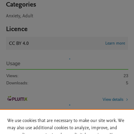
Categories
Anxiety, Adult
Licence
CC BY 4.0
Learn more
Usage
Views:
23
Downloads:
5
View details
We use cookies that are necessary to make our site work. We
may also use additional cookies to analyze, improve, and