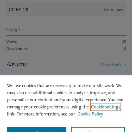
CC BY 4.0
Learn more
Usage
Views:
43
Downloads:
4
View details
We use cookies that are necessary to make our site work. We
may also use additional cookies to analyze, improve, and
personalize our content and your digital experience. You can
manage your cookie preferences using the
Cookie settings
Home
|
About
|
Accessibility Statement
|
Archive Policy
|
link. For more information, see our
Cookie Policy
File Formats
|
API Docs
|
OAI
|
Mission
|
Status Updates
Terms of Use
|
Privacy Policy
|
Cookie settings
All content on this site: Copyright © 2026 Elsevier inc, its licensors, and