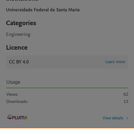
Universidade Federal de Santa Maria
Categories
Engineering
Licence
CC BY 4.0
Learn more
Usage
Views:
62
Downloads:
13
View details